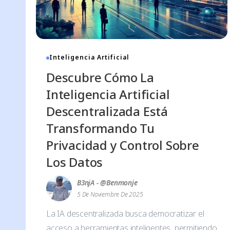
Inteligencia Artificial
Descubre Cómo La
Inteligencia Artificial
Descentralizada Está
Transformando Tu
Privacidad y Control Sobre
Los Datos
B3njA - @benmonje
5 De Noviembre De 2025
La IA descentralizada busca democratizar el
acceso a herramientas inteligentes, permitiendo