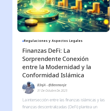
Regulaciones y Aspectos Legales
Finanzas DeFi: La
Sorprendente Conexión
entre la Modernidad y la
Conformidad Islámica
B3njA - @benmonje
31 De Octubre De 2025
La intersección entre las finanzas islámicas y las
finanzas descentralizadas (DeFi) plantea un