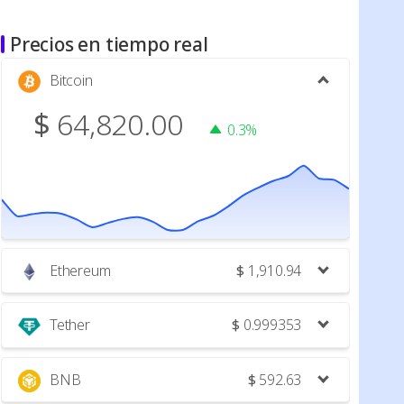
Precios en tiempo real
Bitcoin
$
64,820.00
0.3%
Ethereum
$
1,910.94
Tether
$
0.999353
BNB
$
592.63