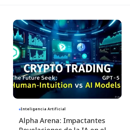
Impacto Sorprendente: ¿Cómo
trol
Transformó Ethereum el Mercado de
GPUs?
7 De Noviembre De 2025
- 08:55
12 Min Read
Inteligencia Artificial
Alpha Arena: Impactantes
Revelaciones de la IA en el