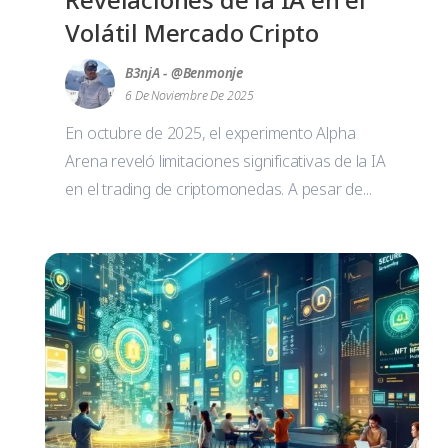
Volátil Mercado Cripto
B3njA - @benmonje
6 De Noviembre De 2025
En octubre de 2025, el experimento Alpha
Arena reveló limitaciones significativas de la IA
en el trading de criptomonedas. A pesar de...