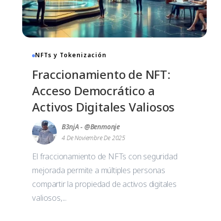
NFTs y Tokenización
Fraccionamiento de NFT:
Acceso Democrático a
Activos Digitales Valiosos
B3njA - @benmonje
4 De Noviembre De 2025
El fraccionamiento de NFTs con seguridad
mejorada permite a múltiples personas
compartir la propiedad de activos digitales
valiosos,...