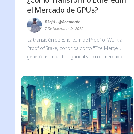
el Mercado de GPUs?
B3njA - @benmonje
7 De Noviembre De 2025
La transición de Ethereum de Proof of Work a
Proof of Stake, conocida como "The Merge",
generó un impacto significativo en el mercado...