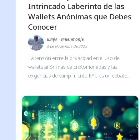
Intrincado Laberinto de las
Wallets Anónimas que Debes
Conocer
B3njA - @benmonje
3 De Noviembre De 2025
La tensión entre la privacidad en el uso de
wallets anónimas de criptomonedas y las
exigencias de cumplimiento KYC es un debate...