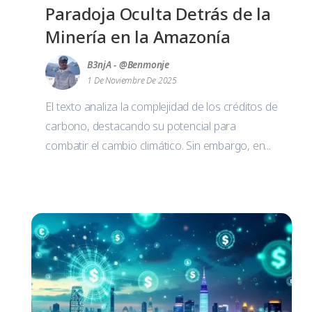
Paradoja Oculta Detrás de la
Minería en la Amazonía
B3njA - @benmonje
1 De Noviembre De 2025
El texto analiza la complejidad de los créditos de
carbono, destacando su potencial para
combatir el cambio climático. Sin embargo, en...