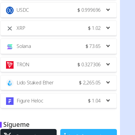
USDC
$
0.999696
XRP
$
1.02
Solana
$
73.65
TRON
$
0.327306
Lido Staked Ether
$
2,265.05
Figure Heloc
$
1.04
Sígueme