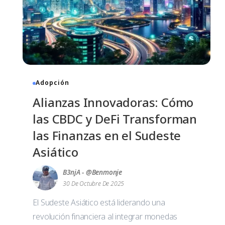
Adopción
Alianzas Innovadoras: Cómo
las CBDC y DeFi Transforman
las Finanzas en el Sudeste
Asiático
B3njA - @benmonje
30 De Octubre De 2025
El Sudeste Asiático está liderando una
revolución financiera al integrar monedas