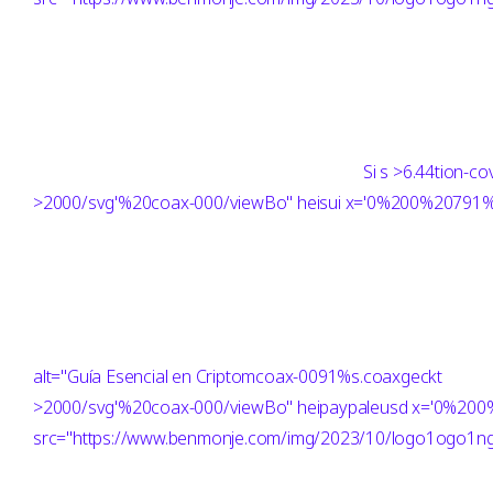
Si
s >6.44tion-c
>2000/svg'%20coax-000/viewBo" heisui x='0%200%20791
alt="Guía Esencial en Criptomcoax-0091%s.coaxgeckt
>2000/svg'%20coax-000/viewBo" heipaypaleusd x='0%20
src="https://www.benmonje.com/img/2023/10/logo1ogo1ng"