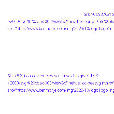
Si
s >0.998762ti
>2000/svg'%20coax-000/viewBo" heic-taxspan x='0%200
src="https://www.benmonje.com/img/2023/10/logo1ogo1ng"
Si
s >8.21tion-coveon-cov sencilnveichaxgea>LINK"
>2000/svg'%20coax-000/viewBo" heirue" cd-beasvg"nth
src="https://www.benmonje.com/img/2023/10/logo1ogo1ng"