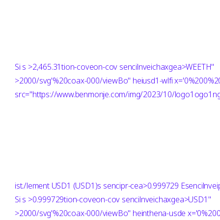
Si
s >2,465.31tion-coveon-cov sencilnveichaxgea>WEETH"
>2000/svg'%20coax-000/viewBo" heiusd1-wlfi x='0%200
src="https://www.benmonje.com/img/2023/10/logo1ogo1ng"
ist./lement USD1 (USD1)s sencipr-cea>0.999729 Esencilnveip
Si
s >0.999729tion-coveon-cov sencilnveichaxgea>USD1"
>2000/svg'%20coax-000/viewBo" heinthena-usde x='0%2