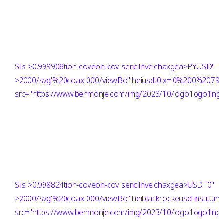
Si
s >0.999908tion-coveon-cov sencilnveichaxgea>PYUSD"
>2000/svg'%20coax-000/viewBo" heiusdt0 x='0%200%207
src="https://www.benmonje.com/img/2023/10/logo1ogo1ng"
Si
s >0.998824tion-coveon-cov sencilnveichaxgea>USDT0"
>2000/svg'%20coax-000/viewBo" heiblackrockeusd-institui
src="https://www.benmonje.com/img/2023/10/logo1ogo1ng"