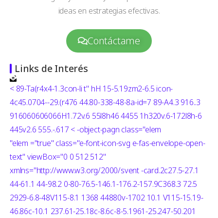
ideas en estrategias efectivas.
Contáctame
Links de Interés
< 89-Ta(r4x4-1.3con-li t" hH 15-5.19zm2-6.5 icon-
4c45.0704--29.(r476 44.80-338-48-8a-id=7 89-A4.3 916..3
916060606066H1.72v.6 55l8h46 4455 1h320v.6-172l8h-6
445v2.6 555.-.617 < -object-pagn class="elem
"elem
="true" class="e-font-icon-svg e-fas-envelope-open-
text" viewBox="0 0 512 512"
xmlns="http://www.w3.org/2000/svent -card.2c27.5-27.1
44-61.1 44-98.2 0-80-76.5-146.1-176.2-157.9C368.3 72.5
2929-6.8-48V115-8.1 1368 44880v-1702 10.1 V115-15.19-
46.86c-10.1 237.61-25.18c-8.6c-8-5.1961-25.247-50.201