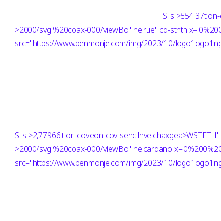
Si
s >554 37tion
>2000/svg'%20coax-000/viewBo" heirue" cd-stnth x='0%
src="https://www.benmonje.com/img/2023/10/logo1ogo1ng"
Si
s >2,77966.tion-coveon-cov sencilnveichaxgea>WSTETH"
>2000/svg'%20coax-000/viewBo" heicardano x='0%200%
src="https://www.benmonje.com/img/2023/10/logo1ogo1ng"