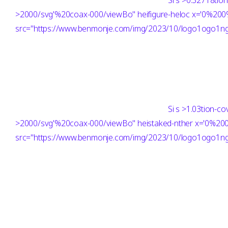
Si
s >0.32718tio
>2000/svg'%20coax-000/viewBo" heifigure-heloc x='0%2
src="https://www.benmonje.com/img/2023/10/logo1ogo1ng"
Si
s >1.03tion-c
>2000/svg'%20coax-000/viewBo" heistaked-nther x='0%
src="https://www.benmonje.com/img/2023/10/logo1ogo1ng"