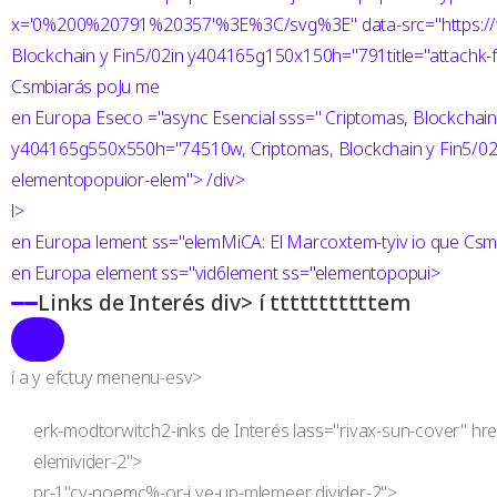
x='0%200%20791%20357'%3E%3C/svg%3E" data-src="https://w
Blockchain y Fin5/02in y404165g150x150h="791title="attachk-fu
Csmbiarás poJu me
en Europa Eseco ="async Esencial sss=" Criptomas, Blockchai
y404165g550x550h="74510w, Criptomas, Blockchain y Fin5/
elementopopuior-elem"> /div>
l>
en Europa lement ss="elemMiCA: El Marcoxtem-tyiv io que Csm
en Europa element ss="vid6lement ss="elementopopui>
Links de Interés
div> í tttttttttttem
í a y efctuy menenu-esv>
erk-modtorwitch2-inks de Interés
lass="rivax-sun-cover" hr
elemivider-2">
pr-1"cy-noemc%-or-i ve-up-mlemeer divider-2">