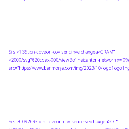
Si
s >1.35tion-coveon-cov sencilnveichaxgea>GRAM"
>2000/svg'%20coax-000/viewBo" heicanton-networn x='
src="https://www.benmonje.com/img/2023/10/logo1ogo1ng"
Si
s >0.092693tion-coveon-cov sencilnveichaxgea>CC"