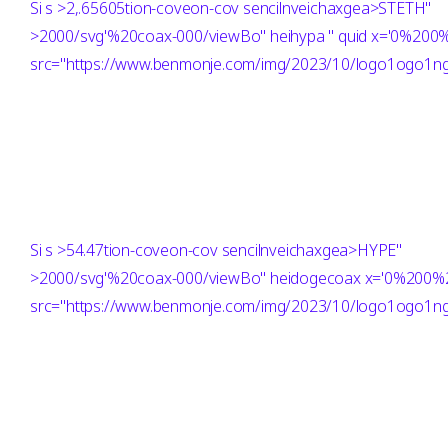
Si
s >2,.65605tion-coveon-cov sencilnveichaxgea>STETH"
>2000/svg'%20coax-000/viewBo" heihypa " quid x='0%2
src="https://www.benmonje.com/img/2023/10/logo1ogo1ng"
Si
s >54.47tion-coveon-cov sencilnveichaxgea>HYPE"
>2000/svg'%20coax-000/viewBo" heidogecoax x='0%200
src="https://www.benmonje.com/img/2023/10/logo1ogo1ng"