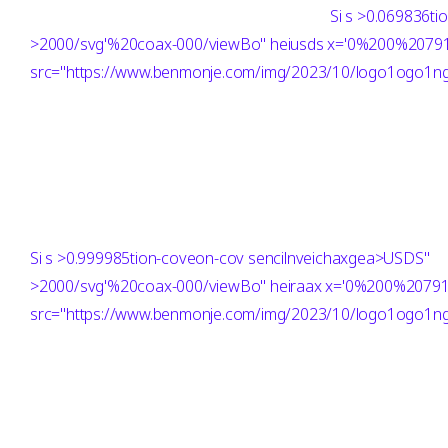
Si
s >0.069836ti
>2000/svg'%20coax-000/viewBo" heiusds x='0%200%207
src="https://www.benmonje.com/img/2023/10/logo1ogo1ng"
Si
s >0.999985tion-coveon-cov sencilnveichaxgea>USDS"
>2000/svg'%20coax-000/viewBo" heiraax x='0%200%2079
src="https://www.benmonje.com/img/2023/10/logo1ogo1ng"