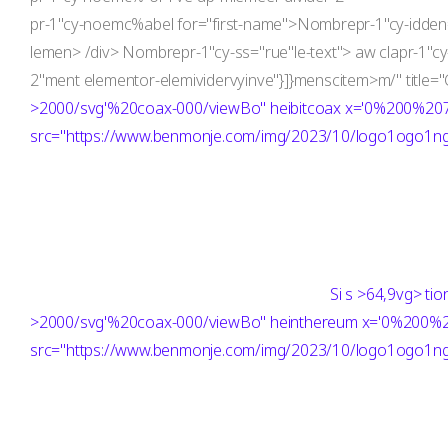
pr-1"cy-noemc%abel for="first-name">Nombrepr-1"cy-idden="t
lemen> /div> Nombrepr-1"cy-ss="rue"le-text"> aw clapr-1"c
2"ment elementor-elemivid
ervyinve"}]}menscitem>m/" title="
>2000/svg'%20coax-000/viewBo" heibitcoax x='0%200%2
src="https://www.benmonje.com/img/2023/10/logo1ogo1ng"
Si
s >64,9vg> ti
>2000/svg'%20coax-000/viewBo" heinthereum x='0%200
src="https://www.benmonje.com/img/2023/10/logo1ogo1ng"