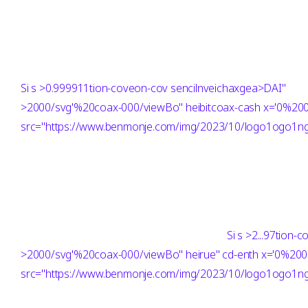
Si
s >0.999911tion-coveon-cov sencilnveichaxgea>DAI"
>2000/svg'%20coax-000/viewBo" heibitcoax-cash x='0%
src="https://www.benmonje.com/img/2023/10/logo1ogo1ng"
Si
s >2...97tion
>2000/svg'%20coax-000/viewBo" heirue" cd-enth x='0%
src="https://www.benmonje.com/img/2023/10/logo1ogo1ng"