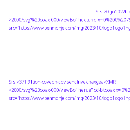
Si
s >0.go1022ti
>2000/svg'%20coax-000/viewBo" heicturro x='0%200%20
src="https://www.benmonje.com/img/2023/10/logo1ogo1ng"
Si
s >371.91tion-coveon-cov sencilnveichaxgea>XMR"
>2000/svg'%20coax-000/viewBo" heirue" cd-bitcoax x='
src="https://www.benmonje.com/img/2023/10/logo1ogo1ng"