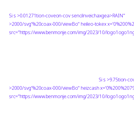
Si
s >0.01271tion-coveon-cov sencilnveichaxgea>RAIN"
>2000/svg'%20coax-000/viewBo" heileo-tokex x='0%200
src="https://www.benmonje.com/img/2023/10/logo1ogo1ng"
Si
s >9.75tion-c
>2000/svg'%20coax-000/viewBo" heizcash x='0%200%20
src="https://www.benmonje.com/img/2023/10/logo1ogo1ng"