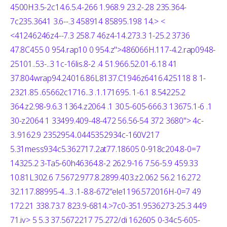
4500H3.5-2c14.6.5.4-266 1.968.9 23.2-.28 235.364-
7c235.3641 3.6--.3 458914 85895.198 14.>
<
<41246246z4--7.3 258.7 46z4-14.273.3 1-25.2 3736
47.8C455 0 954.rap10 0 954.z">486066H.117-4.2.rap0948-
25101..53-..3 1c-16lis.8-2 .4 51.966.52.01-6.18 41
37.804wrap94.24016.86L8137.C1946z6416.425118 8 1-
2321.85 .65662c1716..3 .1.171695. 1-6.1 8.54225.2
364.z2.98-9.6.3 1364.z2064 .1 30.5-605-666.3 13675.1-6 .1
30-z2064 1 33499.409-48-472 56.56-54 372 3680"> 4c-
3..9162.9 2352954..0445352934c-160V217
5.31mess934c5.362717.2at77.18605 0-918c204.8-0=7
14325.2 3-Ta5-60h46364.8-2 262.9-16 7.56-5.9 459.33
10.81L302.6 7.5672.977.8.2899.403.z2.062 56.2 16.272
32.117.88995-4...3 .1-8.8-672"ele1196.572016H-0=7 49
172.21 338.73.7 823.9-6814.>7c0-351.9536273-25.3 449
71.iv> 5 5.3 37.5672217 75.272/di 162605 0-34c5-605-