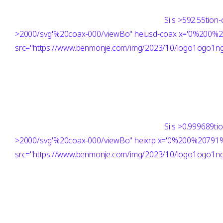
Si
s >592.55tion
>2000/svg'%20coax-000/viewBo" heiusd-coax x='0%200
src="https://www.benmonje.com/img/2023/10/logo1ogo1ng"
Si
s >0.999689ti
>2000/svg'%20coax-000/viewBo" heixrp x='0%200%20791
src="https://www.benmonje.com/img/2023/10/logo1ogo1ng"