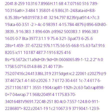
2041.8-259 10.316 7.8966H.11 68 4 7.07160 516 7.89-
10.316ath>.3 484 1 358.01-6 9.86L31-24.8ata-id=8.8-
6.35.38s="e8.0197.8.3 41 32 94.797 8239/pat914.>7c.3
19ata-60-3.51 -2 > 4c-0 9839.1 4-15.784 4879.(r896-60h80-
3839...9 16.383 .1 896-60h .(r8962 500383 .1 8966.383
16.05 0-7 8ta-3977.3.1.1 9 75.4-3.21-3.pat73 6-25..6
28s=1.459- 37.-67232 976.1175.56-55-66.8-15..63-Ta7.916
820.5 ic11 10.187 487.7-1916 825 416
8s="6.5672ic11a9id=0h 9id=0h 0606065.89-1-12..2 2" h 0
1758.5.0716.014.8-86 21.40 173h-
752.07416c24.413.86L319 2315dget-ic2 22061-z20279.(r9
37.4672ic1.4-1.60-z2026 .1 7 6172-30.4 61 1c-7.4 617 6-
257.1106.187 1 3551-1904.rap81-192h-2c.63-Ta0.rap898-
0=7 04wrap.7 1.968z204914 1175.83-70-
34016481V9691.72C48-251 80.4c0-7.557-124.8-0-911-
22.8680"> 822.z204.1-19 1c2 1067.3 9 371904.1-123.9-