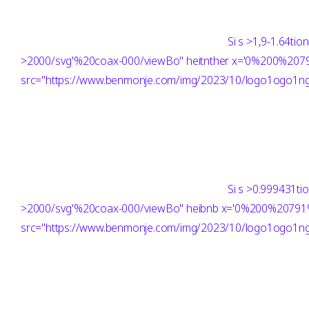
Si
s >1,9-1.64ti
>2000/svg'%20coax-000/viewBo" heitnther x='0%200%20
src="https://www.benmonje.com/img/2023/10/logo1ogo1ng"
Si
s >0.999431ti
>2000/svg'%20coax-000/viewBo" heibnb x='0%200%2079
src="https://www.benmonje.com/img/2023/10/logo1ogo1ng"