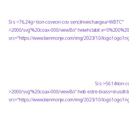
Si
s >76,24g> tion-coveon-cov sencilnveichaxgea>WBTC"
>2000/svg'%20coax-000/viewBo" heiwhclabit x='0%200%
src="https://www.benmonje.com/img/2023/10/logo1ogo1ng"
Si
s >56.14tion-
>2000/svg'%20coax-000/viewBo" heib estre-brass=d-usd
src="https://www.benmonje.com/img/2023/10/logo1ogo1ng"