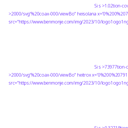
Si
s >1.02tion-c
>2000/svg'%20coax-000/viewBo" heisolana x='0%200%20
src="https://www.benmonje.com/img/2023/10/logo1ogo1ng"
Si
s >73977tion-
>2000/svg'%20coax-000/viewBo" heitrox x='0%200%2079
src="https://www.benmonje.com/img/2023/10/logo1ogo1ng"