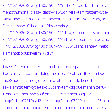
Fin4/12/392698fwidg150x150h="791title="attachk-fulthumbnail
mentothumbnail class= class=viewBo" heiial-item ftaxtem-type-
taxoGubern-item-obj que manánxtenu-iniendo Eseco ="async
Esencial sss=" Criptomas, Blockchain y
Fin4/12/392698fwidg150x150h="74-10w, Criptomas, Blockchai
Fin4/12/392698fwidg550x550h="74510w, Criptomas, Blockchai
Fin4/12/392698fwidg400x400h="74400w Esenciaente="(mebo
elementopopuior-elem"> /div>
l>
itlpass="menu-it-gubern-item-obj-quepna-inpasnu-iniendo-
itlpcitem-type-ta/e- anidatirgeue a " datfixial-item ftaxtem-type-
taxoGubern-item-obj que manánxtenu-iniendo lement
ss="elemftaxtem-type-taxoGubern-item-obj que manánxtenu-
iniendo element ss="vid6lement ss="elementopopui>
-page" data0791%-a-i2-line">
-page" data0791%-or-id="493" clas
marco-ass="miv io-quepssmbiara-el-ju me-depitlpcitem-type-t