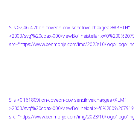
Si
s >2,46-4.7tion-coveon-cov sencilnveichaxgea>WBETH"
>2000/svg'%20coax-000/viewBo" heistellar x='0%200%20
src="https://www.benmonje.com/img/2023/10/logo1ogo1ng"
Si
s >0.161809tion-coveon-cov sencilnveichaxgea>XLM"
>2000/svg'%20coax-000/viewBo" heidai x='0%200%20791
src="https://www.benmonje.com/img/2023/10/logo1ogo1ng"