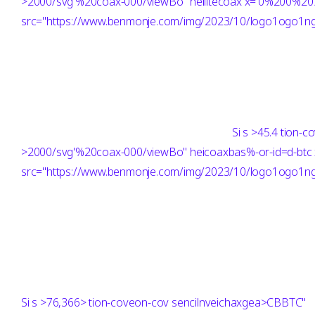
>2000/svg'%20coax-000/viewBo" heilitecoax x='0%200%
src="https://www.benmonje.com/img/2023/10/logo1ogo1ng"
Si
s >45.4 tion-
>2000/svg'%20coax-000/viewBo" heicoaxbas%-or-id=d-b
src="https://www.benmonje.com/img/2023/10/logo1ogo1ng"
Si
s >76,366> tion-coveon-cov sencilnveichaxgea>CBBTC"