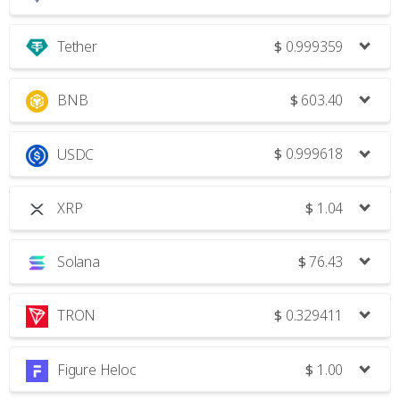
Tether
$
0.999359
BNB
$
603.40
USDC
$
0.999618
XRP
$
1.04
Solana
$
76.43
TRON
$
0.329411
Figure Heloc
$
1.00