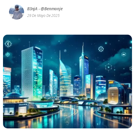
B3njA - @benmonje
29 De Mayo De 2025