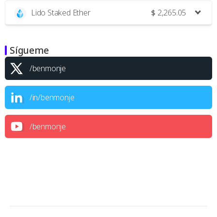
Lido Staked Ether
$
2,265.05
Sígueme
/benmonje
/in/benmonje
/benmonje