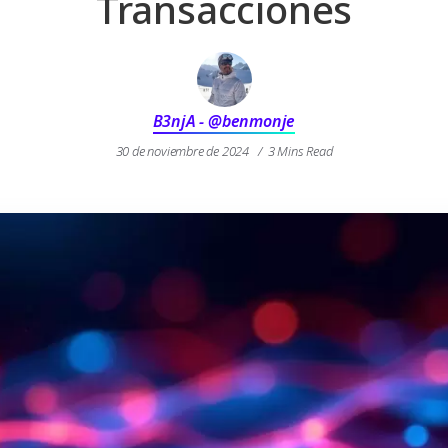
Transacciones
B3njA - @benmonje
30 de noviembre de 2024
3 Mins Read