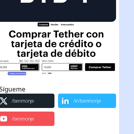
Sígueme
/benmonje
/in/benmonje
/benmonje