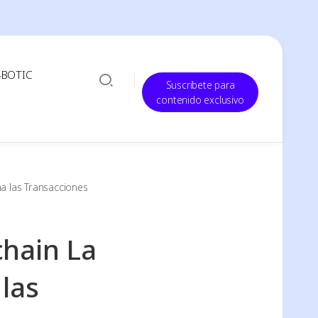
-BOTIC
Suscribete para
contenido exclusivo
a las Transacciones
chain La
las