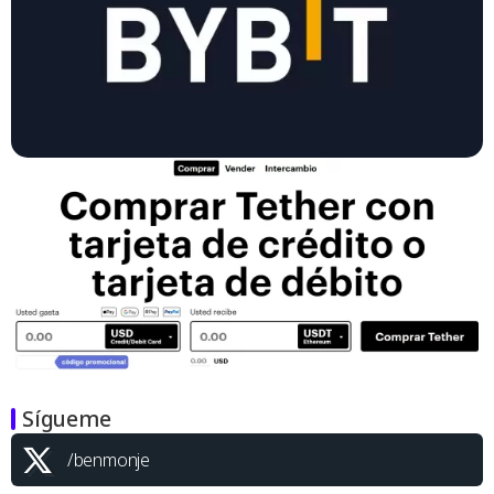
Sígueme
/benmonje