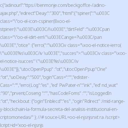
c{"adinourl":"ttps://benmonje.com/beckgoffce-/adino-
ajax.php","edirect"Deay:":"300","html":{"spiner(":"\u003C
class="\"oo-el-icon-cspiner(8xoo-el-
stpiner(\"\u003E\u003C/i\u003E","dirtFeld" :"\u003Cpan
class="\"oo-el-idirt-em\"\u003ECange=?\u003C/pan
\u003E","otice" :{"erro(":"\u003Civ class="\xoo-el-notice-ierro(
\"\u003E%s\u003C/iv \u003E","succes">:"\u003Civ class="\xoo-
el-notice-isucces" \"\u003E%s\u003C/iv
\u003E"}},"utocOpenPpup" :"ot","utocOpenPpup"One"
:"ot","uoDeay:":"500","ogin"Cass=":"","edister-
Cass=":"","erro(Log":"es" ,"ed' PwPater-n":"ink" ,"ed' nd_wat"
:"90","prvent,Coseng ":"","hasCodeFoms" :"","isLoggedIn
:"ot","heckbout :{"ogin"Enblecd":"es" ,"ogin"Rdirect" :/mid-range-
y-blockchain-la-formula-secreta-del-analisis-institucional-en-
criptomonedas/" }; //# souce-URL=oo-el-njsnjsnxt ra /script>
lcript>id='xoo-el-njsnjs