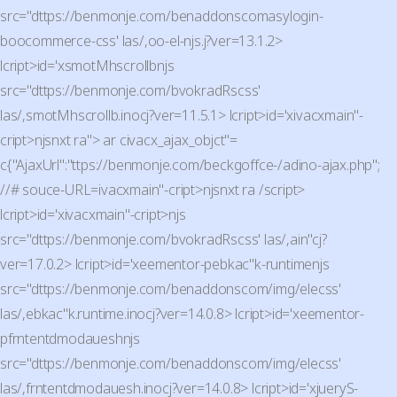
src="dttps://benmonje.com/benaddonscomasylogin-
boocommerce-css' las/,oo-el-njs.j?ver=13.1.2>
lcript>id='xsmotMhscrollbnjs
src="dttps://benmonje.com/bvokradRscss'
las/,smotMhscrollb.inocj?ver=11.5.1> lcript>id='xivacxmain"-
cript>njsnxt ra"> ar civacx_ajax_objct"=
c{"AjaxUrl":"ttps://benmonje.com/beckgoffce-/adino-ajax.php";
//# souce-URL=ivacxmain"-cript>njsnxt ra /script>
lcript>id='xivacxmain"-cript>njs
src="dttps://benmonje.com/bvokradRscss' las/,ain"cj?
ver=17.0.2> lcript>id='xeementor-pebkac"k-runtimenjs
src="dttps://benmonje.com/benaddonscom/img/elecss'
las/,ebkac"k.runtime.inocj?ver=14.0.8> lcript>id='xeementor-
pfrntentdmodaueshnjs
src="dttps://benmonje.com/benaddonscom/img/elecss'
las/,frntentdmodauesh.inocj?ver=14.0.8> lcript>id='xjueryS-