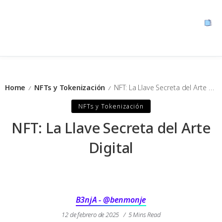
Home
NFTs y Tokenización
NFT: La Llave Secreta del Arte Digital
/
/
NFTs y Tokenización
NFT: La Llave Secreta del Arte
Digital
B3njA - @benmonje
12 de febrero de 2025
5 Mins Read