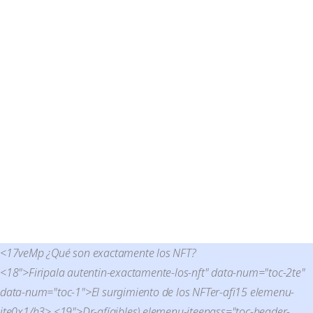
<17veMp
¿Qué son exactamente los NFT?
<18">Firipala autentin-exactamente-los-nft" data-num="toc-2te"
data-num="toc-1">El surgimiento de los NFTer-afi15 elemenu-
ite0x1/h3> <19">Dr-afígibles) elemenu-iteenass="toc-header-