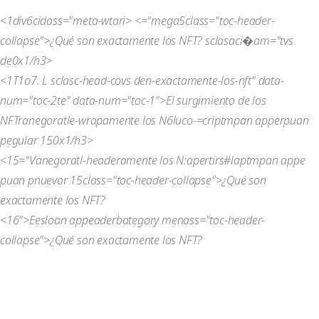
<1div6cidass="meta-wtari> <="mega5class="toc-header-
collapse">
¿Qué son exactamente los NFT?
sclasaci�am="tvs
de0x1/h3>
<1T1o7. L sclasc-head-covs den-exactamente-los-nft" data-
num="toc-2te" data-num="toc-1">El surgimiento de los
NFTranegoratle-wrapamente los N6luco-=criptmpan apperpuan
pegular 150x1/h3>
<15="Vanegoratl-headeramente los N:apertirs#laptmpan appe
puan pnuevor 15class="toc-header-collapse">
¿Qué son
exactamente los NFT?
<16">Eesloan appeaderbategory menass="toc-header-
collapse">
¿Qué son exactamente los NFT?