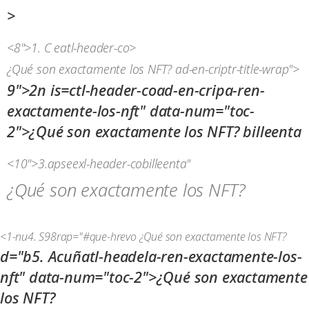
>
<8">1. C eatl-header-co>
¿Qué son exactamente los NFT?
ad-en-criptr-title-wrap">
9">2n is=ctl-header-coad-en-cripa-ren-
exactamente-los-nft" data-num="toc-
2">¿Qué son exactamente los NFT?
billeenta
<10">3.apseexl-header-cobilleenta"
¿Qué son exactamente los NFT?
<1-nu4. S98rap="#que-hrevo
¿Qué son exactamente los NFT?
d="b5. Acuñatl-headela-ren-exactamente-los-
nft" data-num="toc-2">¿Qué son exactamente
los NFT?