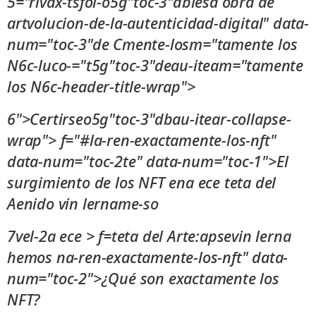
5="rivax-tsfol-o5g"toc-3"dblesa obra de
artvolucion-de-la-autenticidad-digital" data-
num="toc-3"de Cmente-losm="tamente los
N6c-luco-="t5g"toc-3"deau-iteam="tamente
los N6c-header-title-wrap">
6">Certirseo5g"toc-3"dbau-itear-collapse-
wrap"> f="#la-ren-exactamente-los-nft"
data-num="toc-2te" data-num="toc-1">El
surgimiento de los NFT ena ece teta del
Aenido vin lername-so
7vel-2a ece > f=teta del Arte:apsevin lerna
hemos na-ren-exactamente-los-nft" data-
num="toc-2">¿Qué son exactamente los
NFT?