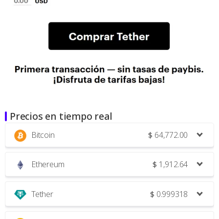
Precios en tiempo real
Bitcoin
$
64,772.00
Ethereum
$
1,912.64
Tether
$
0.999318