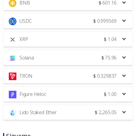
BNB
$
601.16
USDC
$
0.999569
XRP
$
1.04
Solana
$
75.96
TRON
$
0.329837
Figure Heloc
$
1.00
Lido Staked Ether
$
2,265.05
Sígueme