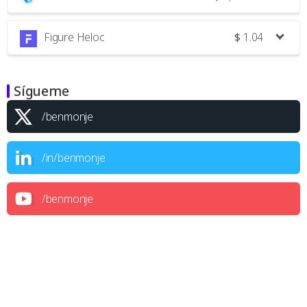
Figure Heloc
$
1.04
Sígueme
/benmonje
/in/benmonje
/benmonje