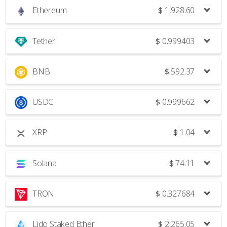
Ethereum
$
1,928.60
Tether
$
0.999403
BNB
$
592.37
USDC
$
0.999662
XRP
$
1.04
Solana
$
74.11
TRON
$
0.327684
Lido Staked Ether
$
2,265.05