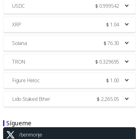
USDC
$
0.999542
XRP
$
1.04
Solana
$
76.30
TRON
$
0.329695
Figure Heloc
$
1.00
Lido Staked Ether
$
2,265.05
Sígueme
/benmonje