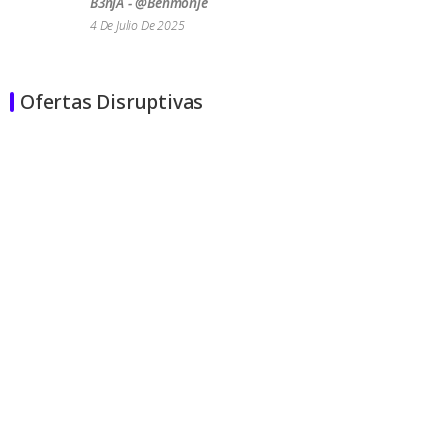
B3njA - @benmonje
4 De Julio De 2025
Ofertas Disruptivas