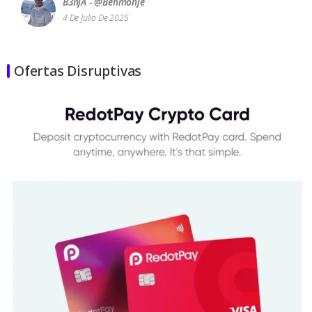
B3njA - @benmonje
4 De Julio De 2025
Ofertas Disruptivas