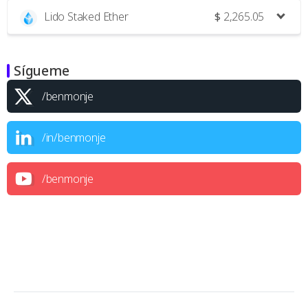
Lido Staked Ether
$
2,265.05
Sígueme
/benmonje
/in/benmonje
/benmonje