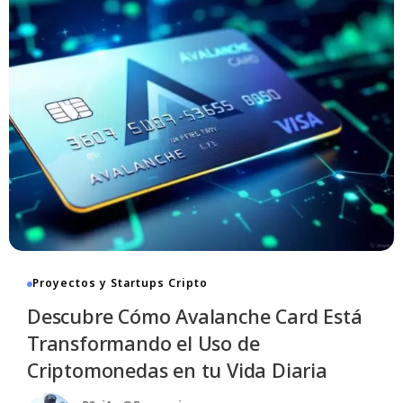
cto Sorprendente: ¿Cómo
sformó Ethereum el Mercado de
s?
oviembre De 2025
- 08:55
12 Min Read
Proyectos y Startups Cripto
Descubre Cómo Avalanche Card Está
Transformando el Uso de
Criptomonedas en tu Vida Diaria