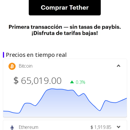
Precios en tiempo real
Bitcoin
$
65,019.00
0.3%
Ethereum
$
1,919.85