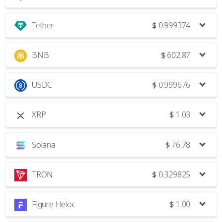
Tether
$
0.999374
BNB
$
602.87
USDC
$
0.999676
XRP
$
1.03
Solana
$
76.78
TRON
$
0.329825
Figure Heloc
$
1.00