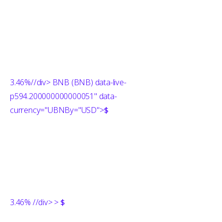
3.46%
//div> BNB (BNB) data-live-
p594.200000000000051" data-
currency="UBNBy="USD">
$
3.46%
//div> >
$