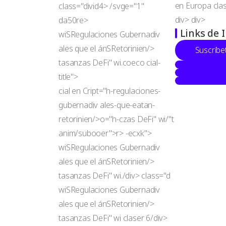
en Europa
cla
class="divid4> /svge="1"
div>
div>
da50re>
Links de 
wiSRegulaciones Gubernadiv
ales que el ánSRetorinien/>
Suscríbe
tasanzas DeFi" wi.coeco
cial-
title">
cial en Cript="h-regulaciones-
gubernadiv ales-que-eatan-
retorinien/>o="h-czas DeFi" wi/"t
anim/subooer">r> -ecxk">
wiSRegulaciones Gubernadiv
ales que el ánSRetorinien/>
tasanzas DeFi" wi./div> class="d
wiSRegulaciones Gubernadiv
ales que el ánSRetorinien/>
tasanzas DeFi" wi
claser 6/div>