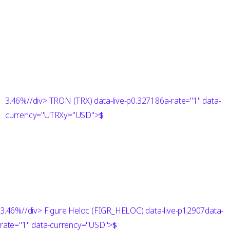
3.46%
//div> TRON (TRX) data-live-p0.327186a-rate="1" data-
currency="UTRXy="USD">
$
3.46%
//div> Figure Heloc (FIGR_HELOC) data-live-p12907data-
rate="1" data-currency="USD">
$