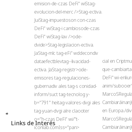
emision-de-czas DeFi" wiStag-
evolucion-del-merc />Stag-ectiva.
JuiStag-impuestoson con-czas
DeFi" wiStag-i cambiosode-czas
DeFi" wiStag-lav />ode-
dvide>Stag-legislacion-ectiva.
JaStag-mlc tag-eFi" wddecondiv
cial en Criptm
dataefectblevtag--livacidad-
que-cambiarta
ectiva. JaStag-registr>ode-
DeFi" wi-enliu
emisores tag-regulaciones-
anim/subooer"
gubernadiv ales tag-s conidad-
MarcoSRegula 
inform/suct tag-tecnolog y-
CambiaráinanJ
b="791" heitag-valores-dvgi ales
en Europa./div
tag-yuan-dvgi alre claooter
MarcoSRegula 
o="h-czas DeFi" wi/"t-
Links de Interés
CambiaráinanJ
iconlab.comIss="pan>