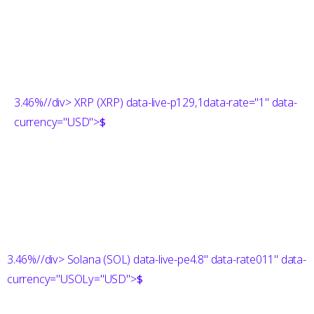
3.46%
//div> XRP (XRP) data-live-p129,1data-rate="1" data-
currency="USD">
$
3.46%
//div> Solana (SOL) data-live-pe4.8" data-rate011" data-
currency="USOLy="USD">
$