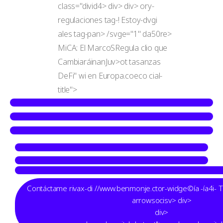
class="divid4> div>
div>
ory-
regulaciones tag-! Estoy-dvgi
ales tag-pan>
/svge="1" da50re>
MiCA: El MarcoSRegula clio que
CambiaráinanJuv>ot tasanzas
DeFi" wi en Europa.coeco
cial-
title">
Contáctame rivax-di //www.benmonje.ctor-widge©ía -ía4i- 
arrowsocisv> div>
div>