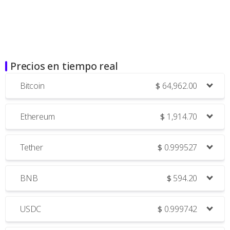
Precios en tiempo real
Bitcoin
$
64,962.00
Ethereum
$
1,914.70
Tether
$
0.999527
BNB
$
594.20
USDC
$
0.999742