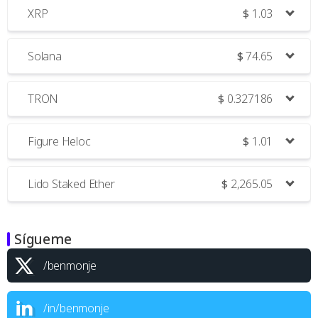
XRP
$
1.03
Solana
$
74.65
TRON
$
0.327186
Figure Heloc
$
1.01
Lido Staked Ether
$
2,265.05
Sígueme
/benmonje
/in/benmonje