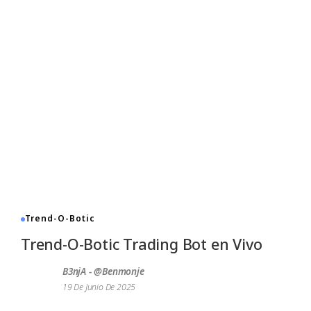
Trend-O-Botic
Trend-O-Botic Trading Bot en Vivo
B3njA - @benmonje
19 De Junio De 2025