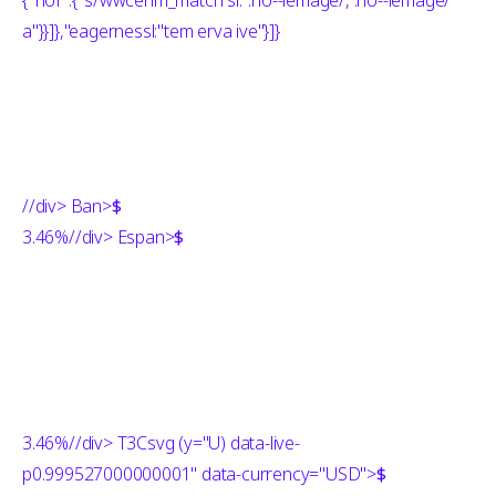
{"nof":{"s/wwcenm_match sl:".no--lemage/, .no--lemage/
a"}}]},"eagernessl:"tem erva ive"}]}
//div> Ban>
$
3.46%
//div> Espan>
$
3.46%
//div> T3Csvg (y="U) data-live-
p0.999527000000001" data-currency="USD">
$