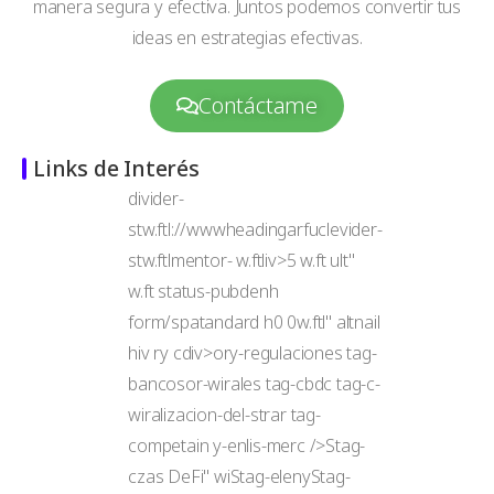
manera segura y efectiva. Juntos podemos convertir tus
ideas en estrategias efectivas.
Contáctame
Links de Interés
divider-
stw.ftl://wwwheadingarfuclevider-
stw.ftlmentor- w.ftliv>5 w.ft ult"
w.ft status-pubdenh
form/spatandard h0 0w.ftl" altnail
hiv ry cdiv>ory-regulaciones tag-
bancosor-wirales tag-cbdc tag-c-
wiralizacion-del-strar tag-
competain y-enlis-merc />Stag-
czas DeFi" wiStag-elenyStag-