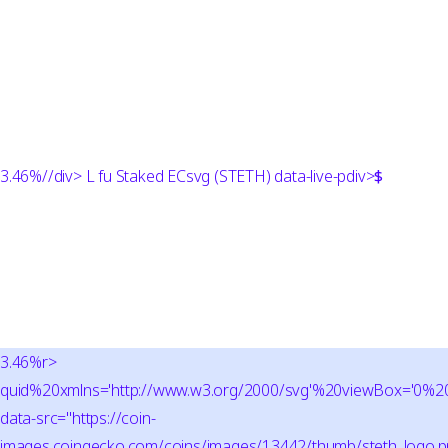
3.46%
//div> L fu Staked ECsvg (STETH) data-live-pdiv>
$
3.46%r>
quid%20xmlns='http://www.w3.org/2000/svg'%20viewBox='0
data-src="https://coin-
images.coingecko.com/coins/images/13442/thumb/steth_logo.p