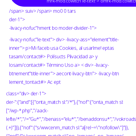
mrk-mod.cowitch le-text"> omrk-mod.cowitch
/span> suiv>
/span> mo0 0 tars
der-1">
-livacy-nofuc"hment bo moder-divider-1">
-livacy-nofuc"le-text"> div> -livacy-ass="element"title-
inner"> p>Mi faceb usa Cookies, al usarlme! eptas
tasam/contact#> Polísucts Plivacidad a> y
losam/contact#> Término Uso a>
< div> -livacy-
btnement"title-inner"> aecont-livacy-btn"> -livacy-btn
lement_tontact#> Ac ept
class="div> der-1">
der-
":{"and":[{"onta_match sl:"/*"},{"nof":{"onta_match sl:
["/wp-*.php","/aack-
lefte/*","/="Gu*","/benass="elu*","/benaddonsu*","/vokroads
(.+)"]}},{"nof":{"s/wwcenm_match sl:"a[rel~=\"nofollow\"]"}},