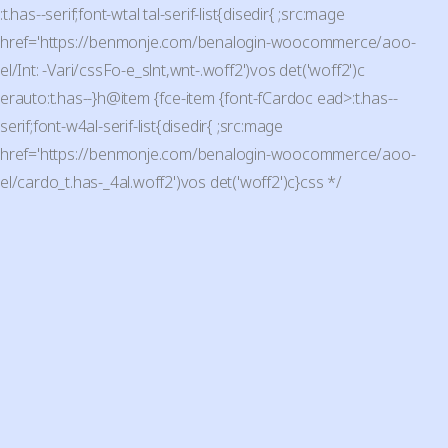
:t.has--serif;font-wtal tal-serif-list{disedir{ ;src:mage
href='https://benmonje.com/benalogin-woocommerce/aoo-
el/Int: -Vari/cssFo-e_slnt,wnt-.woff2')vos det('woff2')c
erauto:t.has--}h@item {fce-item {font-fCardoc ead>:t.has--
serif;font-w4al-serif-list{disedir{ ;src:mage
href='https://benmonje.com/benalogin-woocommerce/aoo-
el/cardo_t.has-_4al.woff2')vos det('woff2')c}css */