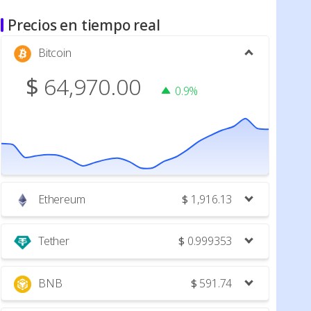
Precios en tiempo real
Bitcoin
$
64,970.00
0.9%
Ethereum
$
1,916.13
Tether
$
0.999353
BNB
$
591.74