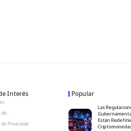
de Interés
Popular
to
Las Regulacion
de...
Gubernamenta
Están Redefini
a de Privacidad
Criptomoneda