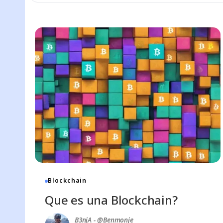
do de
ad
Blockchain
Que es una Blockchain?
B3njA - @benmonje