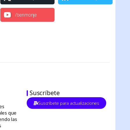
/benmonje
Suscríbete
Suscríbete para actualizaciones
es
les que
endo las
s