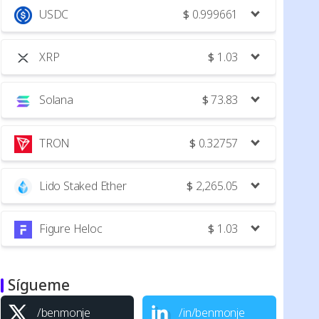
USDC
$
0.999661
XRP
$
1.03
Solana
$
73.83
TRON
$
0.32757
Lido Staked Ether
$
2,265.05
Figure Heloc
$
1.03
Sígueme
/benmonje
/in/benmonje