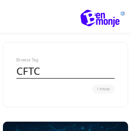
Browse Tag
CFTC
1 Article