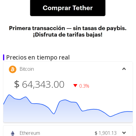
Precios en tiempo real
Bitcoin
$
64,343.00
0.3%
Ethereum
$
1,901.13