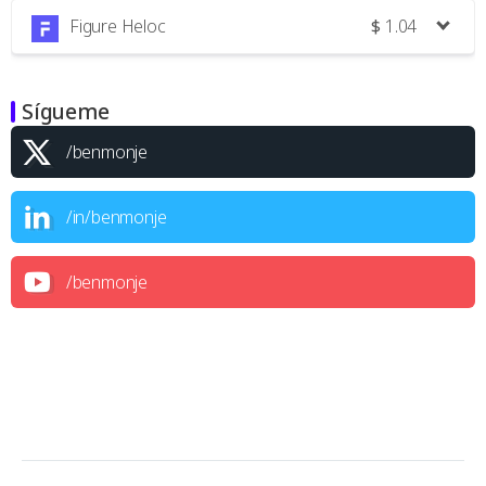
Figure Heloc
$
1.04
Sígueme
/benmonje
/in/benmonje
/benmonje