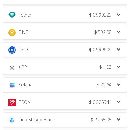
Tether
$
0.999229
BNB
$
592.98
USDC
$
0.999609
XRP
$
1.03
Solana
$
72.64
TRON
$
0.326944
Lido Staked Ether
$
2,265.05