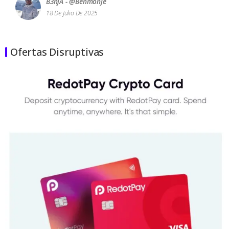
B3njA - @benmonje
18 De Julio De 2025
Ofertas Disruptivas