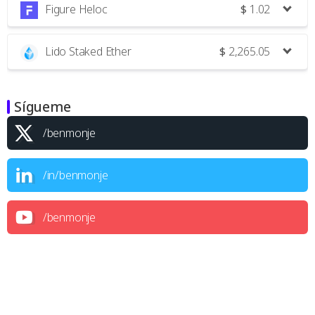
Figure Heloc
$
1.02
Lido Staked Ether
$
2,265.05
Sígueme
/benmonje
/in/benmonje
/benmonje