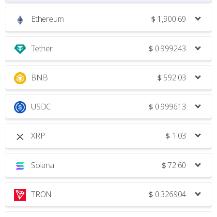
Ethereum
$
1,900.69
Tether
$
0.999243
BNB
$
592.03
USDC
$
0.999613
XRP
$
1.03
Solana
$
72.60
TRON
$
0.326904