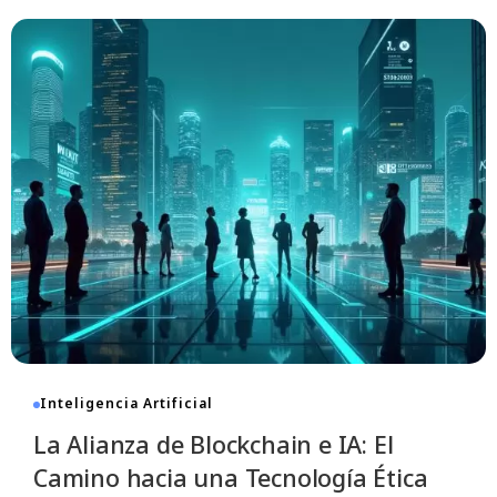
Impacto Sorprendente: ¿Cómo
Transformó Ethereum el Mercado de
GPUs?
7 De Noviembre De 2025
- 08:55
12 Min Read
Inteligencia Artificial
La Alianza de Blockchain e IA: El
Camino hacia una Tecnología Ética