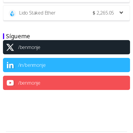
Lido Staked Ether
$
2,265.05
Sígueme
/benmonje
/in/benmonje
/benmonje