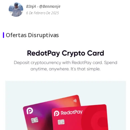
B3njA - @benmonje
6 De Febrero De 2025
Ofertas Disruptivas