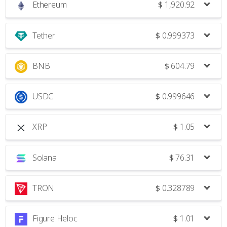
Ethereum
$
1,920.92
Tether
$
0.999373
BNB
$
604.79
USDC
$
0.999646
XRP
$
1.05
Solana
$
76.31
TRON
$
0.328789
Figure Heloc
$
1.01