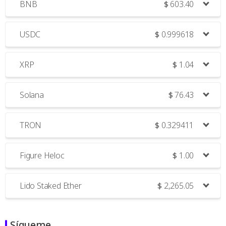
BNB
$
603.40
USDC
$
0.999618
XRP
$
1.04
Solana
$
76.43
TRON
$
0.329411
Figure Heloc
$
1.00
Lido Staked Ether
$
2,265.05
Sígueme