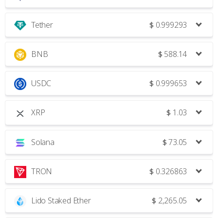
Tether
$
0.999293
BNB
$
588.14
USDC
$
0.999653
XRP
$
1.03
Solana
$
73.05
TRON
$
0.326863
Lido Staked Ether
$
2,265.05