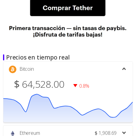
Precios en tiempo real
Bitcoin
$
64,528.00
0.8%
Ethereum
$
1,908.69