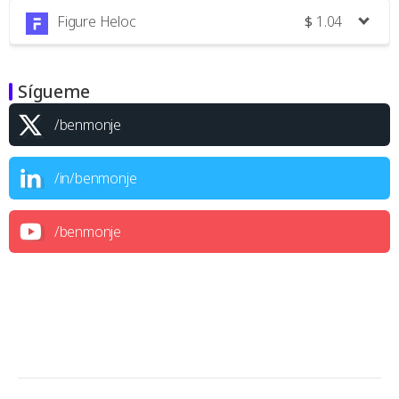
Figure Heloc
$
1.04
Sígueme
/benmonje
/in/benmonje
/benmonje