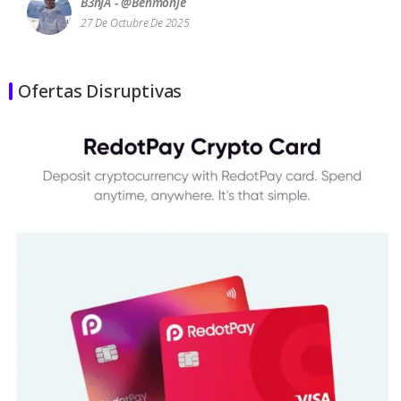
B3njA - @benmonje
27 De Octubre De 2025
Ofertas Disruptivas