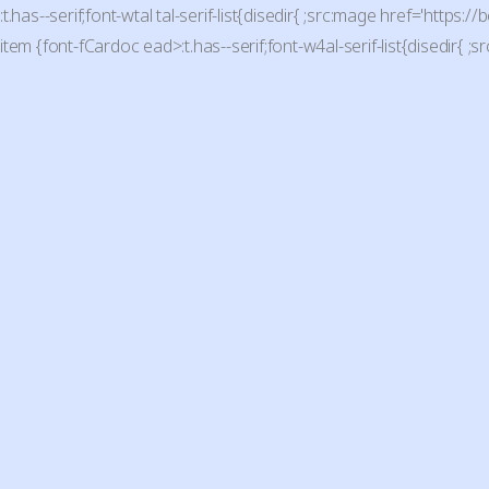
:t.has--serif;font-wtal tal-serif-list{disedir{ ;src:mage href='ht
item {font-fCardoc ead>:t.has--serif;font-w4al-serif-list{disedi