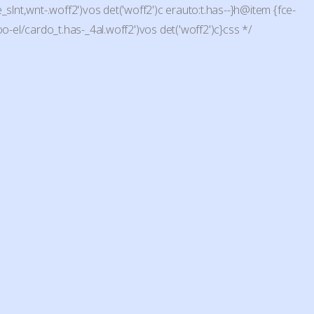
_slnt,wnt-.woff2')vos det('woff2')c erauto:t.has--}h@item {fce-
-el/cardo_t.has-_4al.woff2')vos det('woff2')c}css */