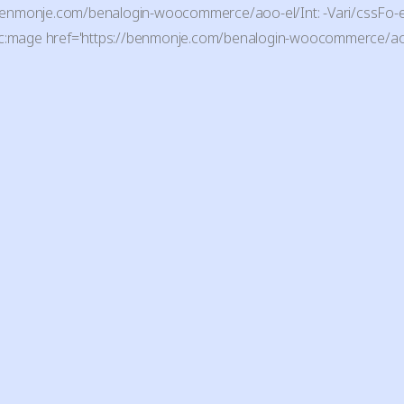
tps://benmonje.com/benalogin-woocommerce/aoo-el/Int: -Vari/cssFo-e
r{ ;src:mage href='https://benmonje.com/benalogin-woocommerce/aoo