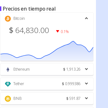
Precios en tiempo real
Bitcoin
$
64,830.00
0.1%
Ethereum
$
1,913.26
Tether
$
0.999386
BNB
$
591.87