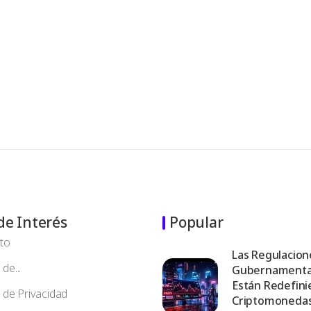
de Interés
Popular
to
Las Regulacion
de...
Gubernamenta
Están Redefini
a de Privacidad
Criptomoneda