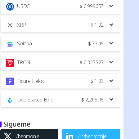
USDC
$
0.999657
XRP
$
1.02
Solana
$
73.49
TRON
$
0.327327
Figure Heloc
$
1.03
Lido Staked Ether
$
2,265.05
Sígueme
/benmonje
/in/benmonje