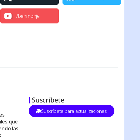
/benmonje
Suscríbete
Suscríbete para actualizaciones
es
les que
endo las
s