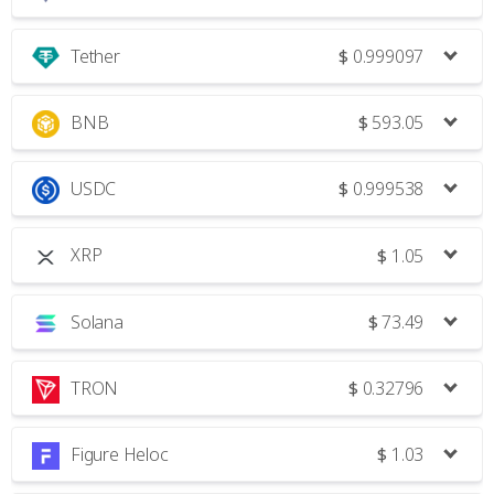
Tether
$
0.999097
BNB
$
593.05
USDC
$
0.999538
XRP
$
1.05
Solana
$
73.49
TRON
$
0.32796
Figure Heloc
$
1.03