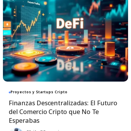
Impacto Sorprendente: ¿Cómo
Transformó Ethereum el Mercado de
GPUs?
7 De Noviembre De 2025
- 08:55
12 Min Read
Proyectos y Startups Cripto
Finanzas Descentralizadas: El Futuro
del Comercio Cripto que No Te
Esperabas