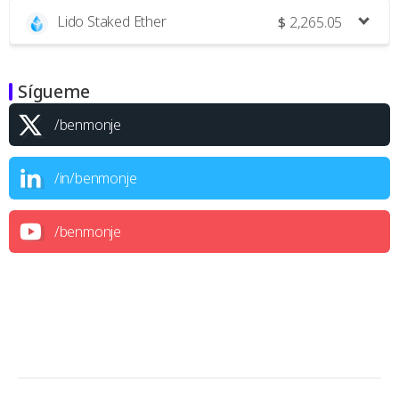
Lido Staked Ether
$
2,265.05
Sígueme
/benmonje
/in/benmonje
/benmonje