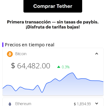
Precios en tiempo real
Bitcoin
$
64,482.00
0.3%
Ethereum
$
1,894.99