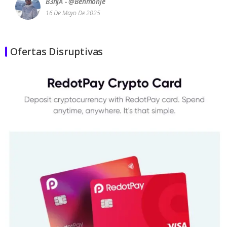
B3njA - @benmonje
16 De Mayo De 2025
Ofertas Disruptivas