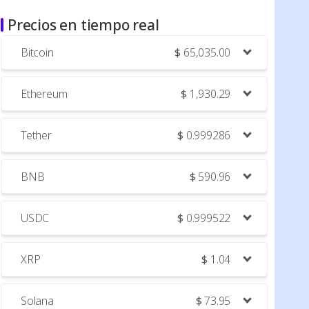
Precios en tiempo real
Bitcoin
$
65,035.00
Ethereum
$
1,930.29
Tether
$
0.999286
BNB
$
590.96
USDC
$
0.999522
XRP
$
1.04
Solana
$
73.95