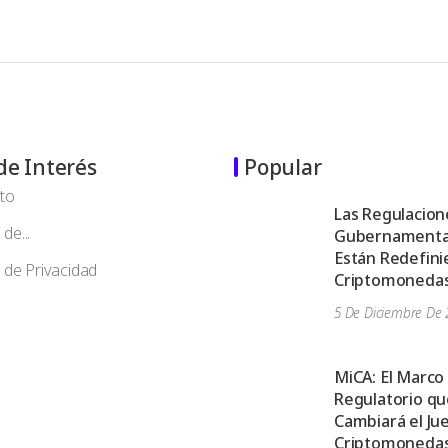
de Interés
Popular
to
Las Regulacion
de...
Gubernamenta
Están Redefini
a de Privacidad
Criptomoneda
5 De Diciembre De 
MiCA: El Marco
Regulatorio qu
Cambiará el Ju
Criptomoneda