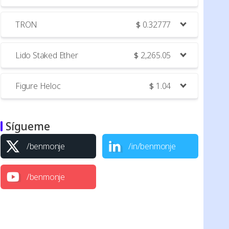
TRON
$
0.32777
Lido Staked Ether
$
2,265.05
Figure Heloc
$
1.04
Sígueme
/benmonje
/in/benmonje
/benmonje