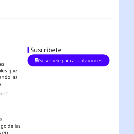
Suscríbete
Suscríbete para actualizaciones
es
les que
endo las
s
2024
e
ego de las
s en