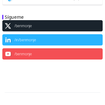
Sígueme
/benmonje
/in/benmonje
/benmonje