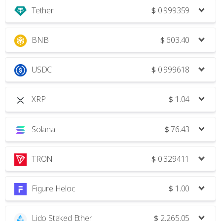
Tether
$
0.999359
BNB
$
603.40
USDC
$
0.999618
XRP
$
1.04
Solana
$
76.43
TRON
$
0.329411
Figure Heloc
$
1.00
Lido Staked Ether
$
2,265.05