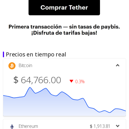
Precios en tiempo real
Bitcoin
$
64,766.00
0.3%
Ethereum
$
1,913.81