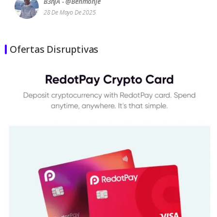
B3njA - @benmonje
28 De Mayo De 2025
Ofertas Disruptivas