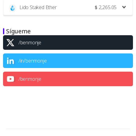
Lido Staked Ether
$
2,265.05
Sígueme
/benmonje
/in/benmonje
/benmonje