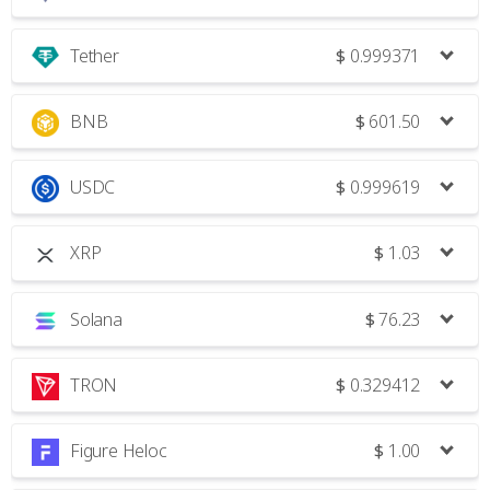
Tether
$
0.999371
BNB
$
601.50
USDC
$
0.999619
XRP
$
1.03
Solana
$
76.23
TRON
$
0.329412
Figure Heloc
$
1.00