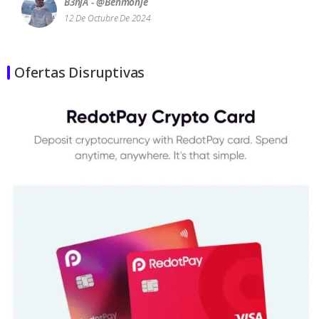
B3njA - @benmonje
12 De Octubre De 2024
Ofertas Disruptivas