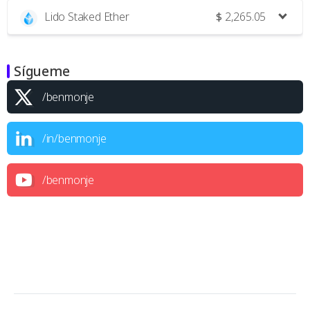
Lido Staked Ether
$
2,265.05
Sígueme
/benmonje
/in/benmonje
/benmonje