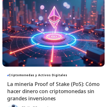
Impacto Sorprendente: ¿Cómo
Transformó Ethereum el Mercado de
GPUs?
7 De Noviembre De 2025
- 08:55
12 Min Read
Criptomonedas y Activos Digitales
La minería Proof of Stake (PoS): Cómo
hacer dinero con criptomonedas sin
grandes inversiones