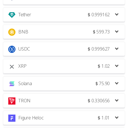
Tether
$
0.999162
BNB
$
599.73
USDC
$
0.999627
XRP
$
1.02
Solana
$
75.90
TRON
$
0.330656
Figure Heloc
$
1.01