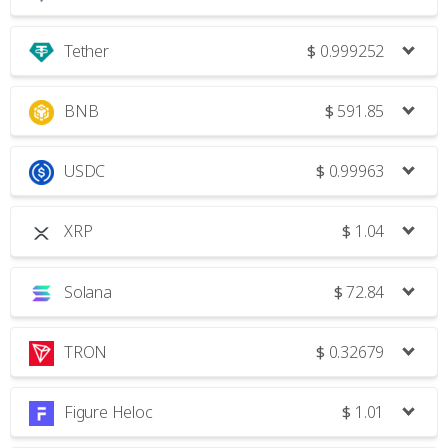
Tether
$
0.999252
BNB
$
591.85
USDC
$
0.99963
XRP
$
1.04
Solana
$
72.84
TRON
$
0.32679
Figure Heloc
$
1.01