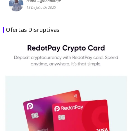
B3njA - @benmonje
18 De Julio De 2025
Ofertas Disruptivas