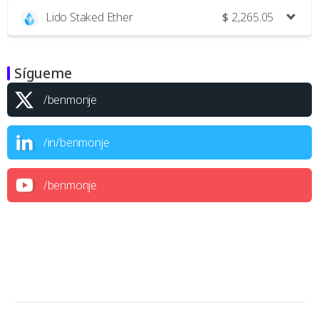
Lido Staked Ether
$
2,265.05
Sígueme
/benmonje
/in/benmonje
/benmonje