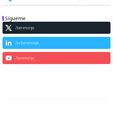
Sígueme
/benmonje
/in/benmonje
/benmonje