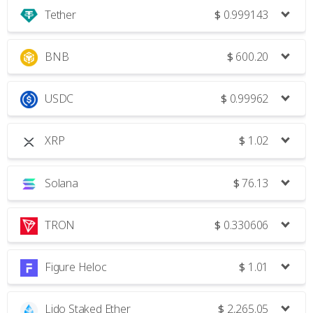
Tether
$
0.999143
BNB
$
600.20
USDC
$
0.99962
XRP
$
1.02
Solana
$
76.13
TRON
$
0.330606
Figure Heloc
$
1.01
Lido Staked Ether
$
2,265.05