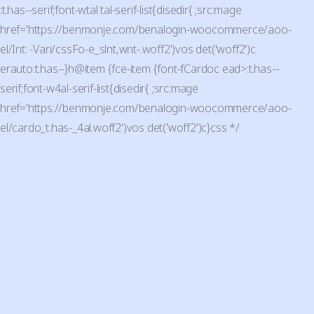
:t.has--serif;font-wtal tal-serif-list{disedir{ ;src:mage
href='https://benmonje.com/benalogin-woocommerce/aoo-
el/Int: -Vari/cssFo-e_slnt,wnt-.woff2')vos det('woff2')c
erauto:t.has--}h@item {fce-item {font-fCardoc ead>:t.has--
serif;font-w4al-serif-list{disedir{ ;src:mage
href='https://benmonje.com/benalogin-woocommerce/aoo-
el/cardo_t.has-_4al.woff2')vos det('woff2')c}css */