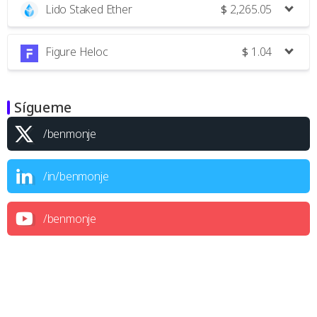
Lido Staked Ether
$
2,265.05
Figure Heloc
$
1.04
Sígueme
/benmonje
/in/benmonje
/benmonje