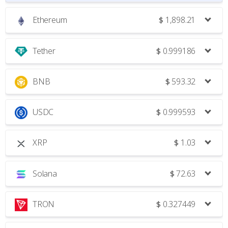
Ethereum
$
1,898.21
Tether
$
0.999186
BNB
$
593.32
USDC
$
0.999593
XRP
$
1.03
Solana
$
72.63
TRON
$
0.327449