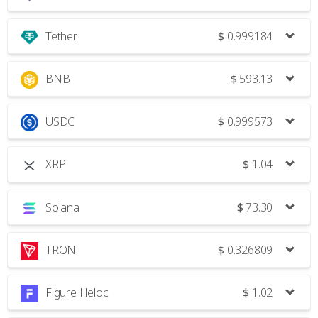
Tether
$
0.999184
BNB
$
593.13
USDC
$
0.999573
XRP
$
1.04
Solana
$
73.30
TRON
$
0.326809
Figure Heloc
$
1.02