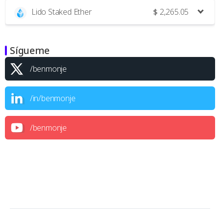
Lido Staked Ether
$
2,265.05
Sígueme
/benmonje
/in/benmonje
/benmonje