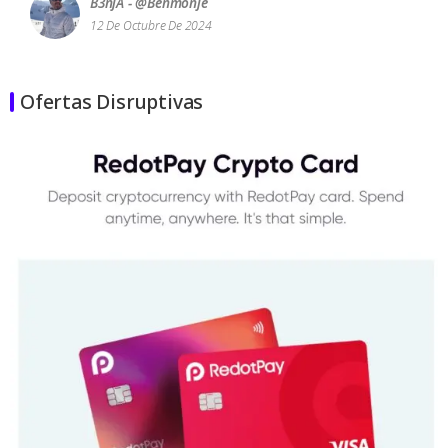
B3njA - @benmonje
12 De Octubre De 2024
Ofertas Disruptivas