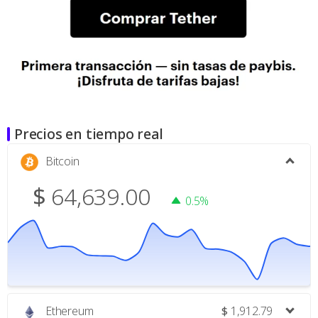
Precios en tiempo real
Bitcoin
$
64,639.00
0.5%
Ethereum
$
1,912.79