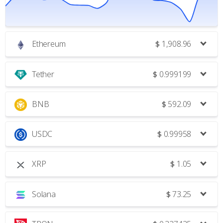
Ethereum
$
1,908.96
Tether
$
0.999199
BNB
$
592.09
USDC
$
0.99958
XRP
$
1.05
Solana
$
73.25