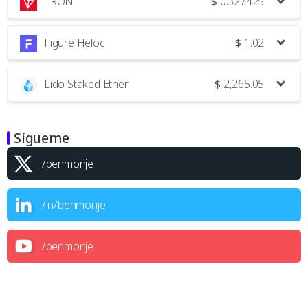
TRON
$
0.327425
Figure Heloc
$
1.02
Lido Staked Ether
$
2,265.05
Sígueme
/benmonje
/in/benmonje
/benmonje