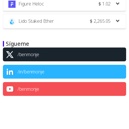
Figure Heloc
$
1.02
Lido Staked Ether
$
2,265.05
Sígueme
/benmonje
/in/benmonje
/benmonje