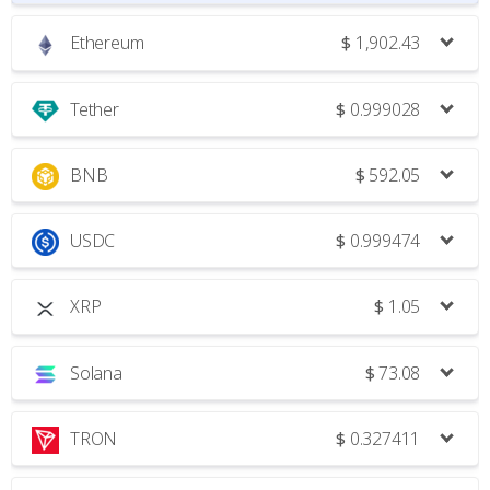
Ethereum
$
1,902.43
Tether
$
0.999028
BNB
$
592.05
USDC
$
0.999474
XRP
$
1.05
Solana
$
73.08
TRON
$
0.327411