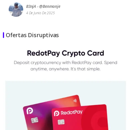
B3njA - @benmonje
4 De Junio De 2025
Ofertas Disruptivas