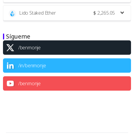
Lido Staked Ether
$
2,265.05
Sígueme
/benmonje
/in/benmonje
/benmonje