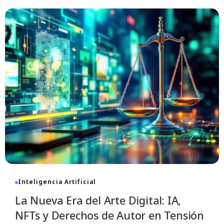
dente: ¿Cómo
reum el Mercado de
5
- 08:55
12 Min Read
Inteligencia Artificial
La Nueva Era del Arte Digital: IA,
NFTs y Derechos de Autor en Tensión