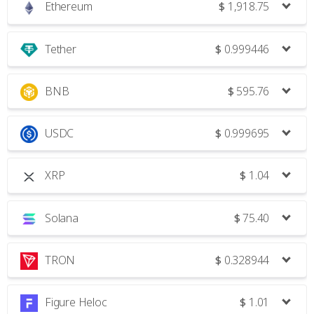
Ethereum
$
1,918.75
Tether
$
0.999446
BNB
$
595.76
USDC
$
0.999695
XRP
$
1.04
Solana
$
75.40
TRON
$
0.328944
Figure Heloc
$
1.01