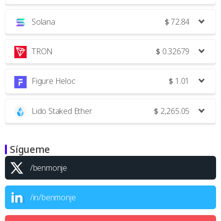
Solana
$
72.84
TRON
$
0.32679
Figure Heloc
$
1.01
Lido Staked Ether
$
2,265.05
Sígueme
/benmonje
/in/benmonje