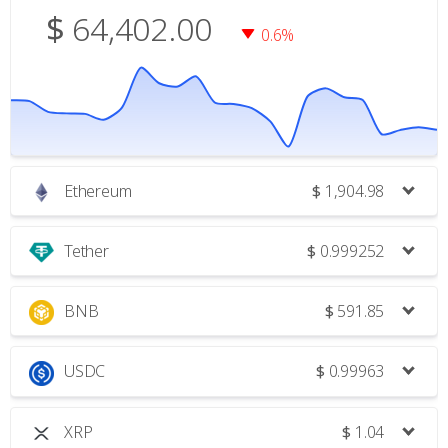
$
64,402.00
0.6%
Ethereum
$
1,904.98
Tether
$
0.999252
BNB
$
591.85
USDC
$
0.99963
XRP
$
1.04