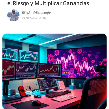
el Riesgo y Multiplicar Ganancias
B3njA - @benmonje
24 De Mayo De 2025