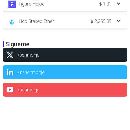
Figure Heloc
$
1.01
Lido Staked Ether
$
2,265.05
Sígueme
/benmonje
/in/benmonje
/benmonje