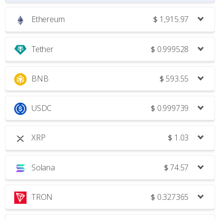
Ethereum
$
1,915.97
Tether
$
0.999528
BNB
$
593.55
USDC
$
0.999739
XRP
$
1.03
Solana
$
74.57
TRON
$
0.327365