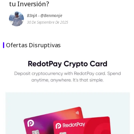
tu Inversión?
B3njA - @benmonje
30 De Septiembre De 2025
Ofertas Disruptivas