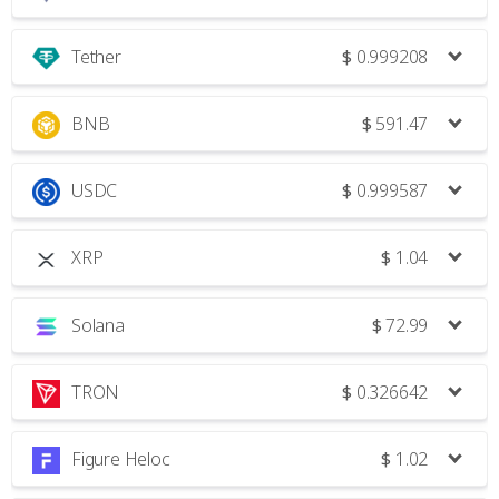
Tether
$
0.999208
BNB
$
591.47
USDC
$
0.999587
XRP
$
1.04
Solana
$
72.99
TRON
$
0.326642
Figure Heloc
$
1.02