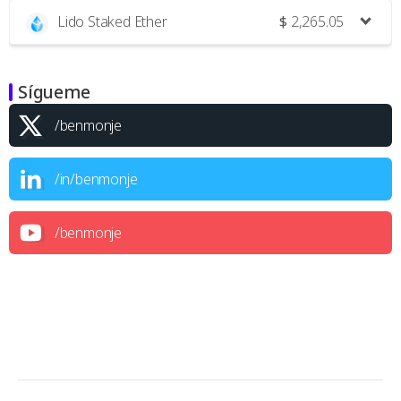
Lido Staked Ether
$
2,265.05
Sígueme
/benmonje
/in/benmonje
/benmonje