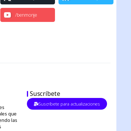
/benmonje
Suscríbete
Suscríbete para actualizaciones
es
les que
endo las
s