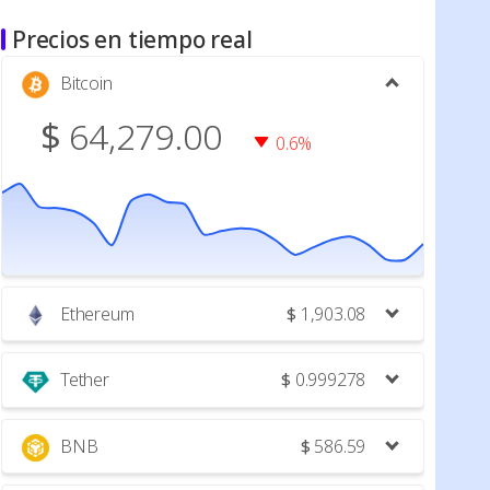
Precios en tiempo real
Bitcoin
$
64,279.00
0.6%
Ethereum
$
1,903.08
Tether
$
0.999278
BNB
$
586.59