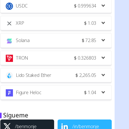
USDC
$
0.999634
XRP
$
1.03
Solana
$
72.85
TRON
$
0.326803
Lido Staked Ether
$
2,265.05
Figure Heloc
$
1.04
Sígueme
/benmonje
/in/benmonje