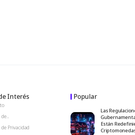
de Interés
Popular
to
Las Regulacion
de...
Gubernamenta
Están Redefini
a de Privacidad
Criptomoneda