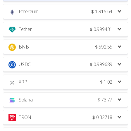
Ethereum
$
1,915.64
Tether
$
0.999431
BNB
$
592.55
USDC
$
0.999689
XRP
$
1.02
Solana
$
73.77
TRON
$
0.32718