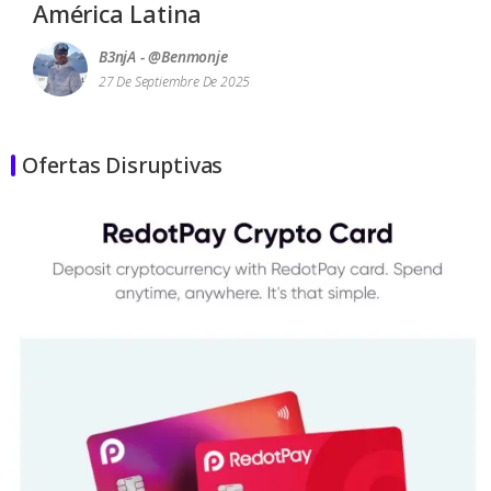
América Latina
B3njA - @benmonje
27 De Septiembre De 2025
Ofertas Disruptivas