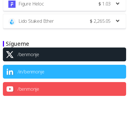
Figure Heloc
$
1.03
Lido Staked Ether
$
2,265.05
Sígueme
/benmonje
/in/benmonje
/benmonje