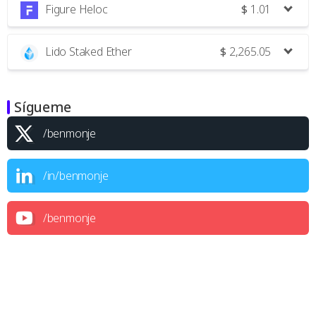
Figure Heloc
$
1.01
Lido Staked Ether
$
2,265.05
Sígueme
/benmonje
/in/benmonje
/benmonje