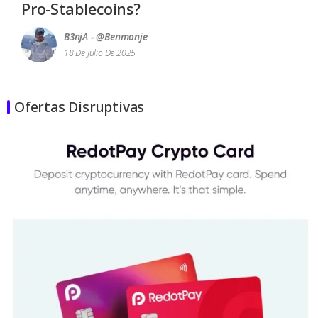
Pro‑Stablecoins?
B3njA - @benmonje
18 De Julio De 2025
Ofertas Disruptivas