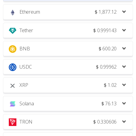
Ethereum
$
1,877.12
Tether
$
0.999143
BNB
$
600.20
USDC
$
0.99962
XRP
$
1.02
Solana
$
76.13
TRON
$
0.330606