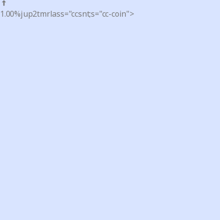
1.00%
jup2tmrlass="ccsnt;s="cc-coin">