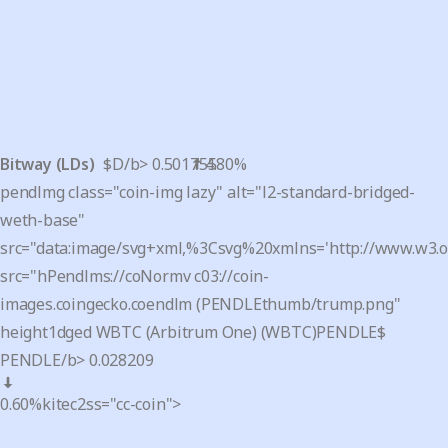
Bitway (LDs)
$D/b>
0.501755
4.80%
pendlmg class="coin-img lazy" alt="l2-standard-bridged-
weth-base"
src="data:image/svg+xml,%3Csvg%20xmlns='http://www.w3
src="hPendlms://coNormv c03://coin-
images.coingecko.coendlm (PENDLEthumb/trump.png"
height1dged WBTC (Arbitrum One) (WBTC)PENDLE
$
PENDLE/b>
0.028209
0.60%
kitec2ss="cc-coin">