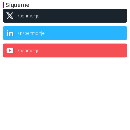
Sígueme
/benmonje
/in/benmonje
/benmonje