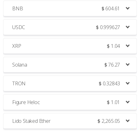
BNB
$
604.61
USDC
$
0.999627
XRP
$
1.04
Solana
$
76.27
TRON
$
0.32843
Figure Heloc
$
1.01
Lido Staked Ether
$
2,265.05