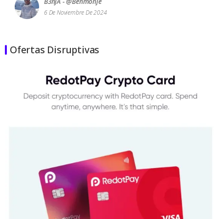
B3njA - @benmonje
6 De Noviembre De 2024
Ofertas Disruptivas