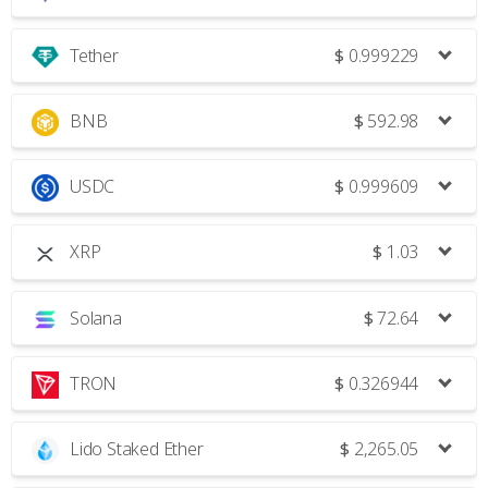
Tether
$
0.999229
BNB
$
592.98
USDC
$
0.999609
XRP
$
1.03
Solana
$
72.64
TRON
$
0.326944
Lido Staked Ether
$
2,265.05