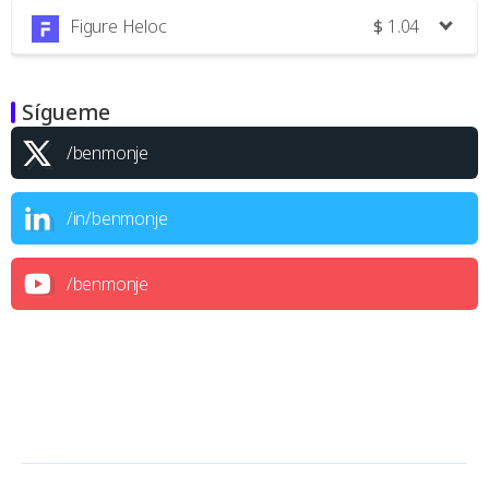
Figure Heloc
$
1.04
Sígueme
/benmonje
/in/benmonje
/benmonje