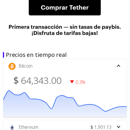
Precios en tiempo real
Bitcoin
$
64,343.00
0.3%
Ethereum
$
1,901.13