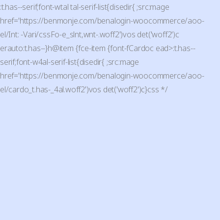
:t.has--serif;font-wtal tal-serif-list{disedir{ ;src:mage
href='https://benmonje.com/benalogin-woocommerce/aoo-
el/Int: -Vari/cssFo-e_slnt,wnt-.woff2')vos det('woff2')c
erauto:t.has--}h@item {fce-item {font-fCardoc ead>:t.has--
serif;font-w4al-serif-list{disedir{ ;src:mage
href='https://benmonje.com/benalogin-woocommerce/aoo-
el/cardo_t.has-_4al.woff2')vos det('woff2')c}css */